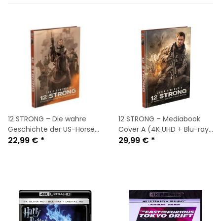
12 STRONG – Die wahre
12 STRONG – Mediabook
Geschichte der US-Horse
Cover A (4K UHD + Blu-ray)
Soldiers- Cover B (4K
22,99 €
*
Limited 500 Edition-Uncut
29,99 €
*
UHD+Blu-ray)
- NEU