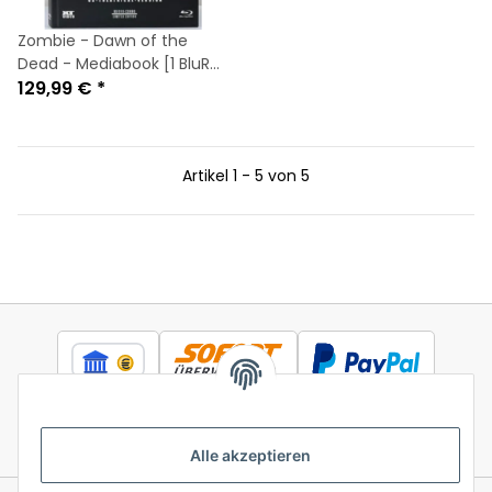
Zombie - Dawn of the
Dead - Mediabook [1 BluRay
+ 2 DVDs] TOP Zustand
129,99 €
*
Artikel 1 - 5 von 5
Alle akzeptieren