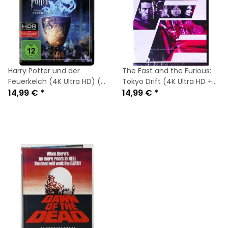
Harry Potter und der
The Fast and the Furious:
Feuerkelch (4K Ultra HD) (+
Tokyo Drift (4K Ultra HD +
Blu-ray)
14,99 €
*
Blu-ray 2D) * Brandneu
14,99 €
*