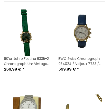
90'er Jahre Festina 6335-2
BWC Swiss Chronograph
Chronograph Uhr Vintage
954024 / Valjoux 7733 /
Retro / NEU
269,99 €
*
Handaufzug / Vintage /
699,99 €
*
Herrenuhr