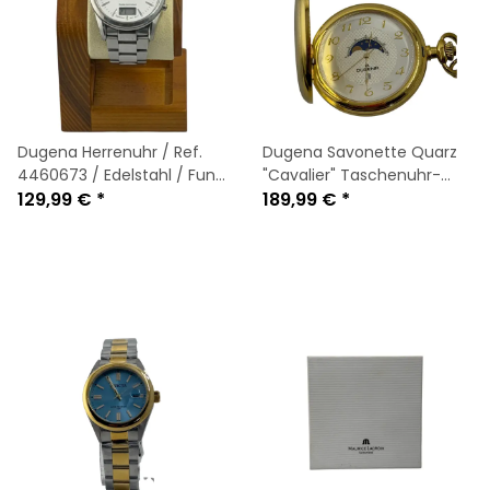
Dugena Herrenuhr / Ref.
Dugena Savonette Quarz
4460673 / Edelstahl / Funk
"Cavalier" Taschenuhr-
/ OVP / Guter Zustand
129,99 €
*
Mondphase / Goldplattiert
189,99 €
*
/OVP /Top