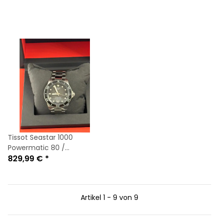
Tissot Seastar 1000
Powermatic 80 /
Automatik / Brandneu &
829,99 €
*
Ungetragen
Artikel 1 - 9 von 9