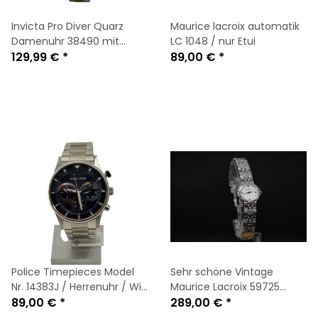
Invicta Pro Diver Quarz
Maurice lacroix automatik
Damenuhr 38490 mit
LC 1048 / nur Etui
hellblauem Zifferblatt
129,99 €
*
89,00 €
*
/ohne OVP /Neu
Police Timepieces Model
Sehr schöne Vintage
Nr. 14383J / Herrenuhr / Wie
Maurice Lacroix 59725
Neu
89,00 €
*
Damen Armband Uhr
289,00 €
*
(Swiss Made)