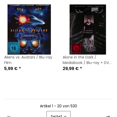
Aliens vs. Avatars / Blu-ray
Alone in the Dark /
Film
Mediabook / Blu-ray + DVD
5,99 €
*
/ Limited Edition
29,99 €
*
Artikel 1 - 20 von 530
Seite
1