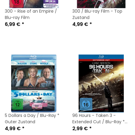
300 - Rise of an Empire /
300 / Blu-ray Film - Top
Blu-ray Film
Zustand
6,99 €
*
4,99 €
*
5 Dollars a Day / Blu-Ray *
96 Hours - Taken 3 -
Guter Zustand
Extended Cut / Blu-Ray *
4,99 €
*
Guter Zustand
2,99 €
*