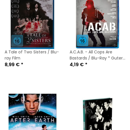
A Tale of Two Sisters / Blu-
A.C.A.B. - All Cops Are
ray Film
Bastards / Blu-Ray * Guter
8,99 €
*
Zustand
4,19 €
*