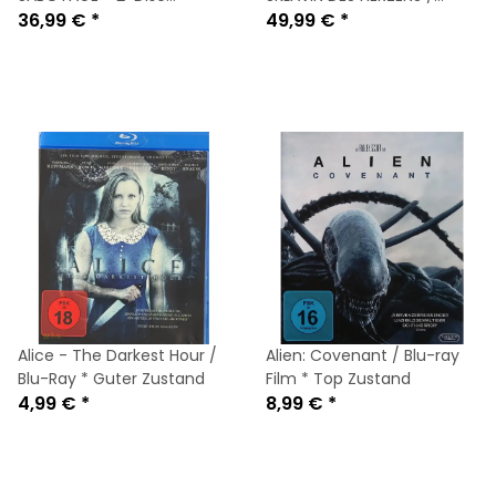
Mediabook Cover B (Blu-
36,99 €
*
Mediabook Cover C (Blu-
49,99 €
*
ray + DVD) Limited 250
ray + DVD) NEU
Edition
Alice - The Darkest Hour /
Alien: Covenant / Blu-ray
Blu-Ray * Guter Zustand
Film * Top Zustand
4,99 €
*
8,99 €
*