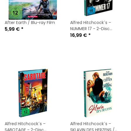
After Earth / Blu-ray Film
Alfred Hitchcock´s –
5,99 €
*
NUMMER 17 - 2-Disc
Mediabook Cover A (Blu-
16,99 €
*
ray + DVD) NEU
Alfred Hitchcock´s –
Alfred Hitchcock´s –
SABOTAGE - 2-Disc
SKLAVIN DES HERZENS /