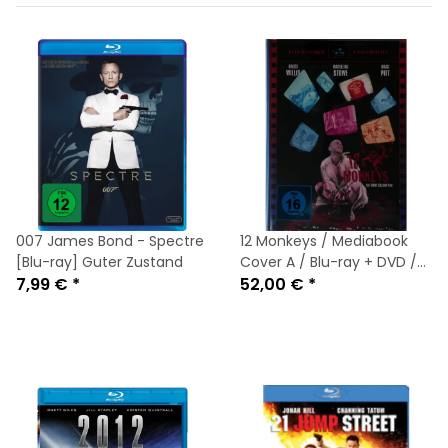
007 James Bond - Spectre
12 Monkeys / Mediabook
[Blu-ray] Guter Zustand
Cover A / Blu-ray + DVD /
7,99 €
*
Limited Edition
52,00 €
*