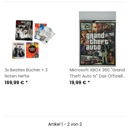
3x Beatles Bücher + 3
Microsoft XBOX 360 "Grand
Noten Hefte
Theft Auto IV" Das Offizielle
169,99 €
*
Strategiebuch Bradygames
19,99 €
*
Artikel 1 - 2 von 2