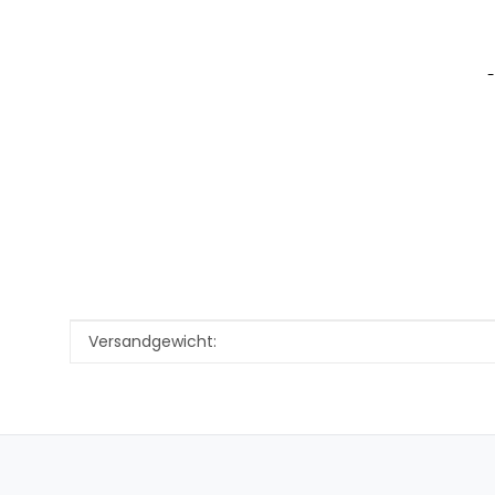
-
Produkteigenschaft
Wert
Versandgewicht: