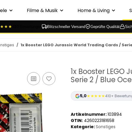
ele
Filme & Musik
Home & Living
★★★
410 Bewertungen
Blitzschneller Versand
Geprüfte Qualität
Sic
nstiges
1x Booster LEGO Jurassic World Trading Cards / Seri
1x Booster LEGO J
Serie 2 / Blue O
5,0
★★★★★
410+ Bewertun
Artikelnummer:
103894
GTIN:
4260223181658
Kategorie:
Sonstiges