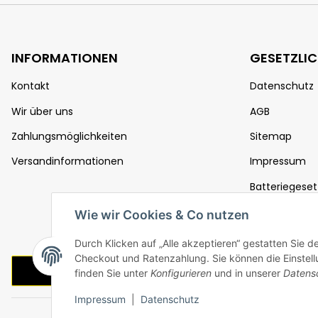
INFORMATIONEN
GESETZLI
Kontakt
Datenschutz
Wir über uns
AGB
Zahlungsmöglichkeiten
Sitemap
Versandinformationen
Impressum
Batteriegeset
Widerrufsrec
Wie wir Cookies & Co nutzen
Durch Klicken auf „Alle akzeptieren“ gestatten Sie 
Checkout und Ratenzahlung. Sie können die Einstellu
Vertrag widerrufen
finden Sie unter
Konfigurieren
und in unserer
Datens
Impressum
|
Datenschutz