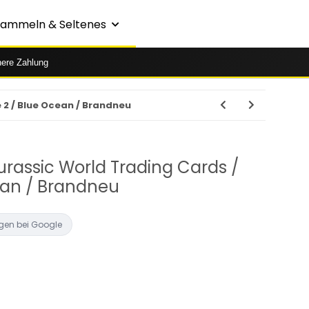
Sammeln & Seltenes
here Zahlung
e 2 / Blue Ocean / Brandneu
urassic World Trading Cards /
cean / Brandneu
gen bei Google