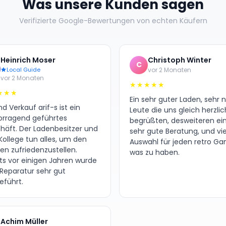
Was unsere Kunden sagen
Verifizierte Google-Bewertungen von echten Käufern
Heinrich Moser
Christoph Winter
C
Local Guide
vor 2 Monaten
vor 2 Monaten
★★★★★
★★★
Ein sehr guter Laden, sehr 
d Verkauf arif-s ist ein
Leute die uns gleich herzlic
orragend geführtes
begrüßten, desweiteren ei
häft. Der Ladenbesitzer und
sehr gute Beratung, und vie
Kollege tun alles, um den
Auswahl für jeden retro G
en zufriedenzustellen.
was zu haben.
its vor einigen Jahren wurde
 Reparatur sehr gut
eführt.
Achim Müller