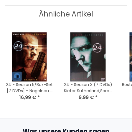
Ähnliche Artikel
24 - Season 5/Box-Set
24 - Season 3 (7 DVDs)
Bost
[7 DVDs] - Nagelneu /
Kiefer Sutherland,Sarah
16,99 €
Versiegelt
*
Clarke/ DVD - Nagelneu
9,99 €
*
Versiegelt
Was unsere Kunden sagen