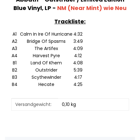
Blue Vinyl, LP -
NM (Near Mint) wie Neu
Trackliste:
A1
Calm In Ire Of Hurricane
4:32
A2
Bridge Of Spasms
3:49
A3
The Artifex
4:09
A4
Harvest Pyre
4:12
B1
Land Of Khem
4:08
B2
Outstrider
5:39
B3
Scythewinder
4:17
B4
Hecate
4:25
Produkteigenschaft
Wert
Versandgewicht:
0,10 kg