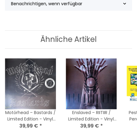
Benachrichtigen, wenn verfügbar
Ähnliche Artikel
Motörhead – Bastards /
Enslaved – RIITIIR /
Pes
Limited Edition - Vinyl,
Limited Edition - Vinyl,
Per
LP - NM (Near Mint) wie
39,99 €
*
LP - NM (Near Mint) wie
39,99 €
*
Nu
Neu
Neu