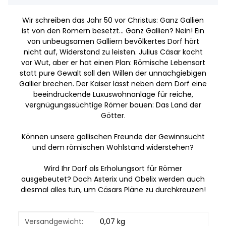
Wir schreiben das Jahr 50 vor Christus: Ganz Gallien
ist von den Römern besetzt… Ganz Gallien? Nein! Ein
von unbeugsamen Galliern bevölkertes Dorf hört
nicht auf, Widerstand zu leisten. Julius Cäsar kocht
vor Wut, aber er hat einen Plan: Römische Lebensart
statt pure Gewalt soll den Willen der unnachgiebigen
Gallier brechen. Der Kaiser lässt neben dem Dorf eine
beeindruckende Luxuswohnanlage für reiche,
vergnügungssüchtige Römer bauen: Das Land der
Götter.
Können unsere gallischen Freunde der Gewinnsucht
und dem römischen Wohlstand widerstehen?
Wird Ihr Dorf als Erholungsort für Römer
ausgebeutet? Doch Asterix und Obelix werden auch
diesmal alles tun, um Cäsars Pläne zu durchkreuzen!
Produkteigenschaft
Wert
Versandgewicht:
0,07 kg