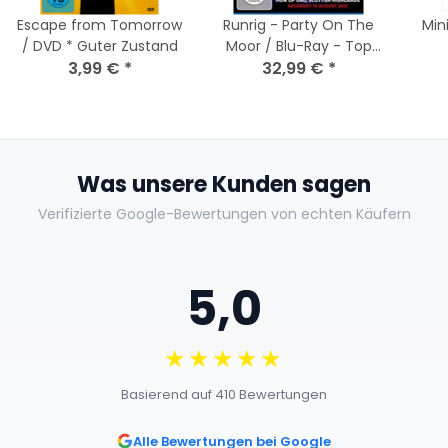
Escape from Tomorrow
Runrig - Party On The
Min
/ DVD * Guter Zustand
Moor / Blu-Ray - Top
3,99 €
*
32,99 €
Zustand
*
Was unsere Kunden sagen
Verifizierte Google-Bewertungen von echten Käufern
5,0
★★★★★
Basierend auf 410 Bewertungen
Alle Bewertungen bei Google