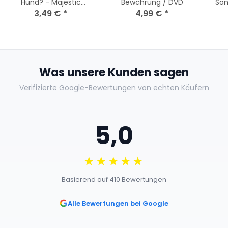
Hund? - Majestic
Bewährung / DVD
Son
Collection / DVD *Top
3,49 €
*
4,99 €
*
Zustand
Was unsere Kunden sagen
Verifizierte Google-Bewertungen von echten Käufern
5,0
★★★★★
Basierend auf 410 Bewertungen
Alle Bewertungen bei Google