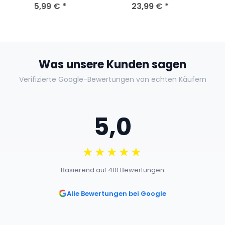
- Top Zustand
5,99 €
*
Mediabook Cover A
23,99 €
*
Dis
(BluRay+DVD) NEU
Was unsere Kunden sagen
Verifizierte Google-Bewertungen von echten Käufern
5,0
★★★★★
Basierend auf 410 Bewertungen
Alle Bewertungen bei Google