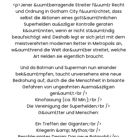
<p>Jener &uuml;berragende Streiter f&uuml;r Recht
und Ordnung in Gotham City f&uuml;rchtet, dass
selbst die Aktionen eines gott&auml;hnlichen
Superhelden au&szlig;er Kontrolle geraten
k&ouml;nnten, wenn er nicht st&auml;ndig
beaufsichtigt wird. Deshalb legt er sich jetzt mit dem
meistverehrten modernen Retter in Metropolis an,
w&auml;hrend die Welt dar&uuml;ber streitet, welche
Art Helden sie eigentlich braucht.
Und da Batman und Superman nun einander
bek&auml;mpfen, taucht unversehens eine neue
Bedrohung auf, durch die die Menschheit in brisante
Gefahren von ungeahnten Ausma&szlig;en
ger&auml;t.<br />
Kinofassung (ca. 151 Min.);<br />
Die Vereinigung der Superhelden;<br />
G&ouml;tter und Menschen:
Ein Treffen der Giganten;<br />
Kriegerin &amp; Mythos;<br />
Beschleunigtes Design: Das neue Batmobil;</p>