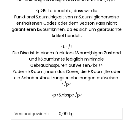
<p>Bitte beachte, dass wir die
Funktionsf&auml;higkeit von m&ouml;glicherweise
enthaltenen Codes oder dem Season Pass nicht
garantieren k&ouml;nnen, da es sich um gebrauchte
Artikel handelt.
<br />
Die Disc ist in einem funktionsf&auml;higen Zustand
und k&ouml;nnte lediglich minimale
Gebrauchsspuren aufweisen.<br />
Zudem k&ouml;nnen das Cover, die H&uuml;lle oder
ein Schuber Abnutzungserscheinungen aufweisen.
</p>
<p>&nbsp;</p>
Produkteigenschaft
Wert
Versandgewicht:
0,09 kg