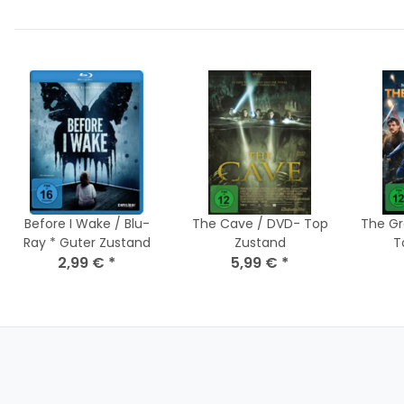
Before I Wake / Blu-
The Cave / DVD- Top
The Gr
Ray * Guter Zustand
Zustand
T
2,99 €
*
5,99 €
*