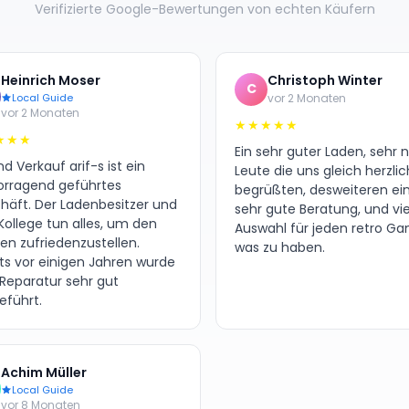
Verifizierte Google-Bewertungen von echten Käufern
Heinrich Moser
Christoph Winter
C
Local Guide
vor 2 Monaten
vor 2 Monaten
★★★★★
★★★
Ein sehr guter Laden, sehr 
d Verkauf arif-s ist ein
Leute die uns gleich herzlic
orragend geführtes
begrüßten, desweiteren ei
häft. Der Ladenbesitzer und
sehr gute Beratung, und vie
Kollege tun alles, um den
Auswahl für jeden retro G
en zufriedenzustellen.
was zu haben.
its vor einigen Jahren wurde
 Reparatur sehr gut
eführt.
Achim Müller
Local Guide
vor 8 Monaten