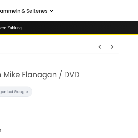
Sammeln & Seltenes
here Zahlung
n Mike Flanagan / DVD
gen bei Google
s