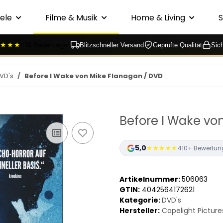
ele
Filme & Musik
Home & Living
★★★
410 Bewertungen
Blitzschneller Versand
Geprüfte Qualität
Sic
VD's
Before I Wake von Mike Flanagan / DVD
Before I Wake vo
5,0
★★★★★
410+ Bewertun
Artikelnummer:
506063
GTIN:
4042564172621
Kategorie:
DVD's
Hersteller:
Capelight Picture