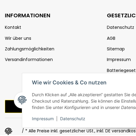
INFORMATIONEN
GESETZLI
Kontakt
Datenschutz
Wir über uns
AGB
Zahlungsmöglichkeiten
Sitemap
Versandinformationen
Impressum
Batteriegeset
Widerrufsrec
Wie wir Cookies & Co nutzen
Durch Klicken auf „Alle akzeptieren“ gestatten Sie 
Checkout und Ratenzahlung. Sie können die Einstellu
Vertrag widerrufen
finden Sie unter
Konfigurieren
und in unserer
Datens
Impressum
|
Datenschutz
/ * Alle Preise inkl. gesetzlicher USt., inkl.
DE versandkost