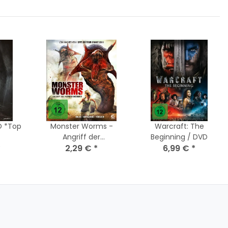
D *Top
Monster Worms -
Warcraft: The
Angriff der
Beginning / DVD
*
Monsterwürmer / DVD
2,29 €
*
6,99 €
*
* Top Zustand