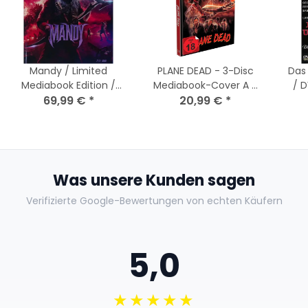
Mandy / Limited
PLANE DEAD - 3-Disc
Das
Mediabook Edition /
Mediabook-Cover A -
/ 
Cover B / 3 Discs / Blu-
69,99 €
*
Limited 666 Edition
20,99 €
*
ray + DVD
(Blu-ray + DVD) NEU
Was unsere Kunden sagen
Verifizierte Google-Bewertungen von echten Käufern
5,0
★★★★★