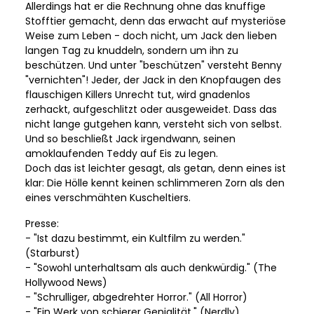
Allerdings hat er die Rechnung ohne das knuffige
Stofftier gemacht, denn das erwacht auf mysteriöse
Weise zum Leben - doch nicht, um Jack den lieben
langen Tag zu knuddeln, sondern um ihn zu
beschützen. Und unter "beschützen" versteht Benny
"vernichten"! Jeder, der Jack in den Knopfaugen des
flauschigen Killers Unrecht tut, wird gnadenlos
zerhackt, aufgeschlitzt oder ausgeweidet. Dass das
nicht lange gutgehen kann, versteht sich von selbst.
Und so beschließt Jack irgendwann, seinen
amoklaufenden Teddy auf Eis zu legen.
Doch das ist leichter gesagt, als getan, denn eines ist
klar: Die Hölle kennt keinen schlimmeren Zorn als den
eines verschmähten Kuscheltiers.
Presse:
- "Ist dazu bestimmt, ein Kultfilm zu werden."
(Starburst)
- "Sowohl unterhaltsam als auch denkwürdig." (The
Hollywood News)
- "Schrulliger, abgedrehter Horror." (All Horror)
- "Ein Werk von schierer Genialität." (Nerdly)