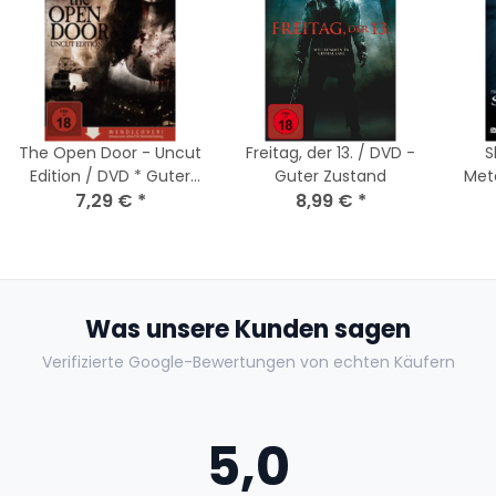
The Open Door - Uncut
Freitag, der 13. / DVD -
S
Edition / DVD * Guter
Guter Zustand
Met
7,29 €
Zustand
*
8,99 €
*
Was unsere Kunden sagen
Verifizierte Google-Bewertungen von echten Käufern
5,0