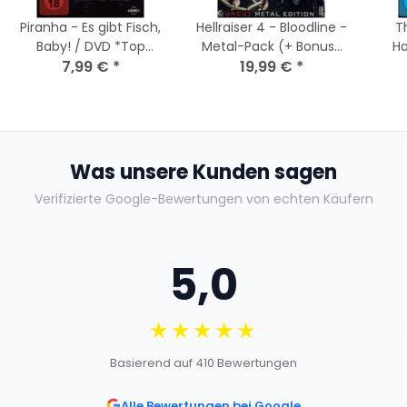
Piranha - Es gibt Fisch,
Hellraiser 4 - Bloodline -
T
Baby! / DVD *Top
Metal-Pack (+ Bonus-
H
7,99 €
Zustand
*
DVD) Guter Zustand
19,99 €
*
Die
Was unsere Kunden sagen
Verifizierte Google-Bewertungen von echten Käufern
5,0
★★★★★
Basierend auf 410 Bewertungen
Alle Bewertungen bei Google