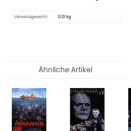
Produkteigenschaft
Wert
Versandgewicht:
0,10 kg
Ähnliche Artikel