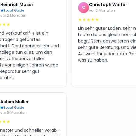
Heinrich Moser
Christoph Winter
C
Local Guide
vor 2 Monaten
vor 2 Monaten
★★★★★
★★★
Ein sehr guter Laden, sehr 
d Verkauf arif-s ist ein
Leute die uns gleich herzlic
orragend geführtes
begrüßten, desweiteren ei
häft. Der Ladenbesitzer und
sehr gute Beratung, und vie
Kollege tun alles, um den
Auswahl für jeden retro G
en zufriedenzustellen.
was zu haben.
its vor einigen Jahren wurde
 Reparatur sehr gut
eführt.
Achim Müller
Local Guide
vor 8 Monaten
★★★
 netter und schneller Vorab-