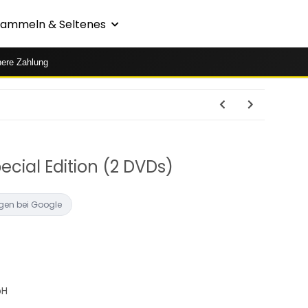
Sammeln & Seltenes
here Zahlung
ecial Edition (2 DVDs)
gen bei Google
bH