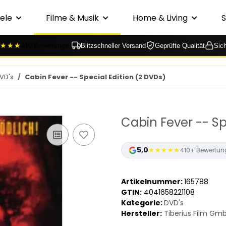
ele
Filme & Musik
Home & Living
★★★
410 Bewertungen
Blitzschneller Versand
Geprüfte Qualität
Sic
VD's
Cabin Fever -- Special Edition (2 DVDs)
Cabin Fever -- Sp
5,0
★★★★★
410+ Bewertun
Artikelnummer:
165788
GTIN:
4041658221108
Kategorie:
DVD's
Hersteller:
Tiberius Film Gm