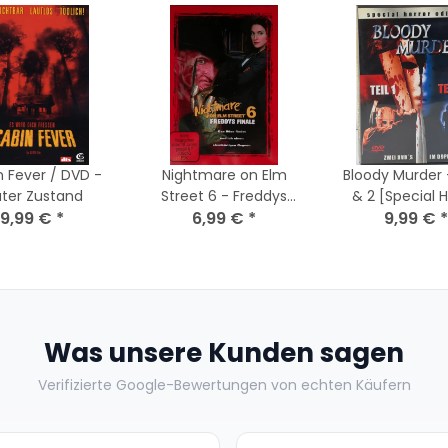
 Fever / DVD -
Nightmare on Elm
Bloody Murder -
ter Zustand
Street 6 - Freddys
& 2 [Special Horror
9,99 €
*
Finale / DVD * Top
6,99 €
*
Edition] [2 DVDs
9,99 €
*
Zustand
Zustand
Was unsere Kunden sagen
Verifizierte Google-Bewertungen von echten Käufern