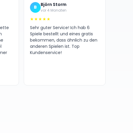
Björn Storm
B
vor 4 Monaten
★★★★★
nette
Sehr guter Service! Ich hab 6
h
Spiele bestellt und eines gratis
ne
bekommen, dass ähnlich zu den
l
anderen Spielen ist. Top
amer
Kundenservice!