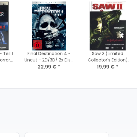
 Teil 1
Final Destination 4 -
Saw 2 (Limited
Uncut - 2D/3D/ 2x Disc
Collector's Edition)
] Guter
´s + 4x 3D- Brillen/DVD
22,99 €
*
(Mediabook) (DVD)
19,99 €
*
*Top Zustand