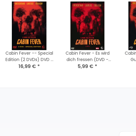
Cabin Fever -- Special
Cabin Fever - Es wird
Cabin
Edition (2 DVDs) DVD *
dich fressen (DVD -
Gu
Nagelneu Versiegelt
16,99 €
*
FSK18) sehr guter
5,99 €
*
Zustand