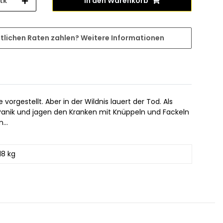
tk
In den Warenkorb
tlichen Raten zahlen?
Weitere Informationen
rgestellt. Aber in der Wildnis lauert der Tod. Als
in Panik und jagen den Kranken mit Knüppeln und Fackeln
...
18 kg