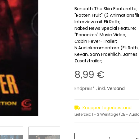
Beneath The Skin Featurette;
"Rotten Fruit" (3 Animationsfil
Interview mit Eli Roth;
Naked News Special Feature;
"Pancakes" Music Video;
Cabin Fever-Trailer;
5 Audiokommentare (Eli Roth, 
Kevan, Sam Froehlich, James d
Zusatztrailer;
8,99 €
Endpreis* , inkl.
Versand
Knapper Lagerbestand
Lieferzeit:
1 - 2 Werktage
(DE - Aus