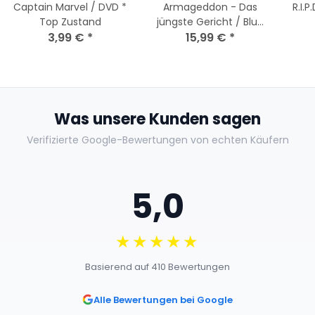
Captain Marvel / DVD *
Armageddon - Das
R.I.P
Top Zustand
jüngste Gericht / Blu-
3,99 €
*
ray - Top Zustand
15,99 €
*
Was unsere Kunden sagen
Verifizierte Google-Bewertungen von echten Käufern
5,0
★★★★★
Basierend auf 410 Bewertungen
Alle Bewertungen bei Google