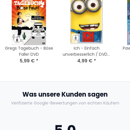
Gregs Tagebuch - Böse
Ich - Einfach
Paw
Falle! DVD
unverbesserlich / DVD -
5,99 €
*
Top Zustand
4,99 €
*
Was unsere Kunden sagen
Verifizierte Google-Bewertungen von echten Käufern