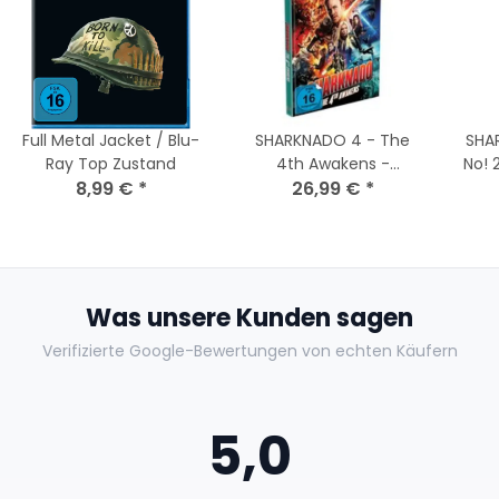
Full Metal Jacket / Blu-
SHARKNADO 4 - The
SHA
Ray Top Zustand
4th Awakens -
No! 
8,99 €
*
Mediabook - Cover A
26,99 €
*
Cov
(Blu-ray + DVD) NEU
Was unsere Kunden sagen
Verifizierte Google-Bewertungen von echten Käufern
5,0