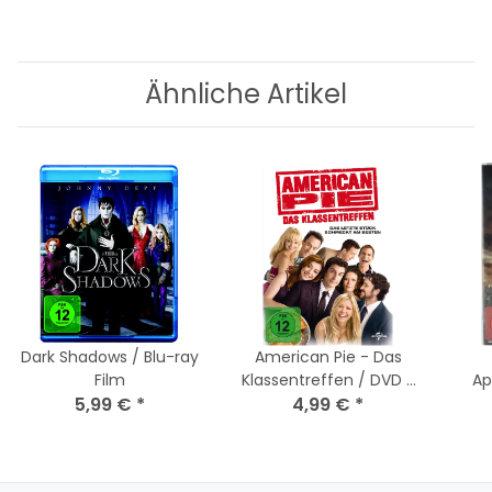
Ähnliche Artikel
Dark Shadows / Blu-ray
American Pie - Das
Film
Klassentreffen / DVD -
Ap
5,99 €
*
Top Zustand
4,99 €
*