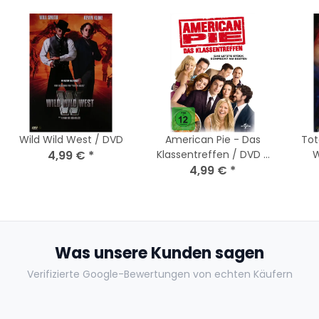
Wild Wild West / DVD
American Pie - Das
Tot
4,99 €
*
Klassentreffen / DVD -
W
Top Zustand
4,99 €
*
Was unsere Kunden sagen
Verifizierte Google-Bewertungen von echten Käufern