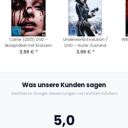
Carrie (2013) DVD -
Underworld Evolution /
Wil
Akzeptabel mit Kratzern
DVD - Guter Zustand
3,99 €
*
3,99 €
*
Was unsere Kunden sagen
Verifizierte Google-Bewertungen von echten Käufern
5,0