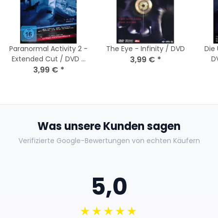
Paranormal Activity 2 -
The Eye - Infinity / DVD
Die 
Extended Cut / DVD -
3,99 €
*
D
Top Zustand
3,99 €
*
Was unsere Kunden sagen
Verifizierte Google-Bewertungen von echten Käufern
5,0
★★★★★