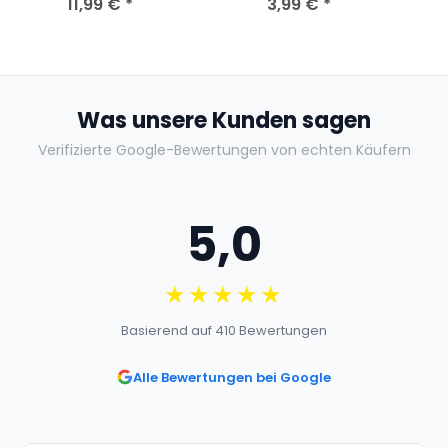
Nagelneu Versiegelt
11,99 €
*
Leben / DVD
3,99 €
*
Was unsere Kunden sagen
Verifizierte Google-Bewertungen von echten Käufern
5,0
★★★★★
Basierend auf 410 Bewertungen
Alle Bewertungen bei Google