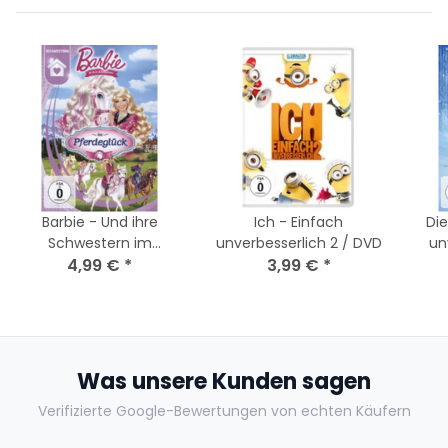
Barbie - Und ihre
Ich - Einfach
Die
Schwestern im
unverbesserlich 2 / DVD
un
Pferdeglück / DVD
4,99 €
*
3,99 €
*
Was unsere Kunden sagen
Verifizierte Google-Bewertungen von echten Käufern