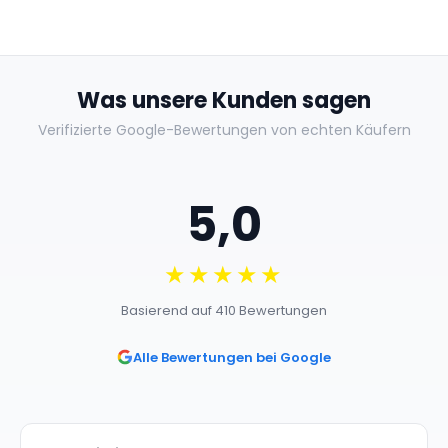
Lok Bahn/DVD-
Nagelneu Versiegelt
Nag
Nagelneu / Versiegelt
Was unsere Kunden sagen
Verifizierte Google-Bewertungen von echten Käufern
5,0
★★★★★
Basierend auf 410 Bewertungen
Alle Bewertungen bei Google