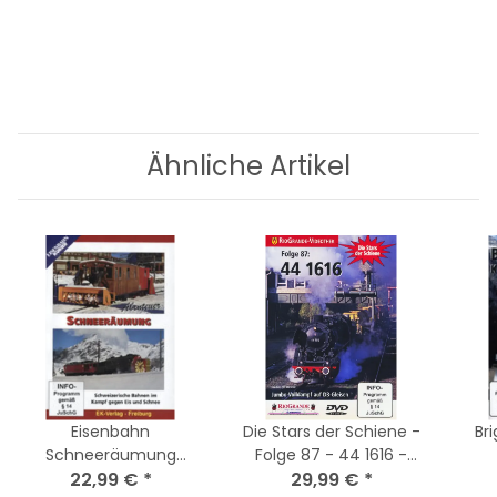
Ähnliche Artikel
Eisenbahn
Die Stars der Schiene -
Br
Schneeräumung
Folge 87 - 44 1616 -
Abenteuer Schweiz Zug
22,99 €
*
Volldampf / DVD
29,99 €
*
Ma