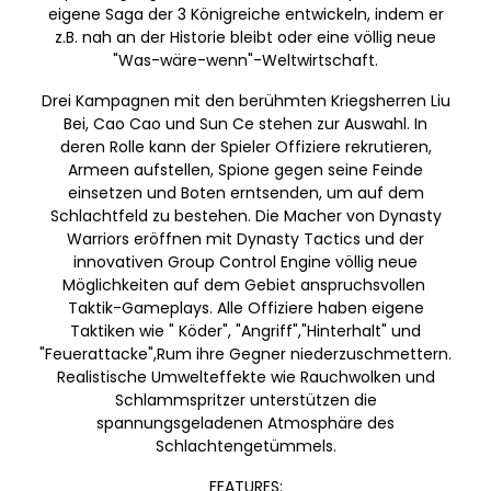
eigene Saga der 3 Königreiche entwickeln, indem er
z.B. nah an der Historie bleibt oder eine völlig neue
"Was-wäre-wenn"-Weltwirtschaft.
Drei Kampagnen mit den berühmten Kriegsherren Liu
Bei, Cao Cao und Sun Ce stehen zur Auswahl. In
deren Rolle kann der Spieler Offiziere rekrutieren,
Armeen aufstellen, Spione gegen seine Feinde
einsetzen und Boten erntsenden, um auf dem
Schlachtfeld zu bestehen. Die Macher von Dynasty
Warriors eröffnen mit Dynasty Tactics und der
innovativen Group Control Engine völlig neue
Möglichkeiten auf dem Gebiet anspruchsvollen
Taktik-Gameplays. Alle Offiziere haben eigene
Taktiken wie " Köder", "Angriff","Hinterhalt" und
"Feuerattacke",Rum ihre Gegner niederzuschmettern.
Realistische Umwelteffekte wie Rauchwolken und
Schlammspritzer unterstützen die
spannungsgeladenen Atmosphäre des
Schlachtengetümmels.
FEATURES: