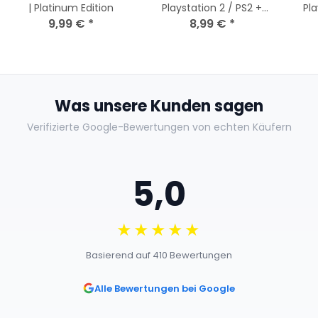
| Platinum Edition
Playstation 2 / PS2 +
Pla
9,99 €
*
Handbuch
8,99 €
*
Was unsere Kunden sagen
Verifizierte Google-Bewertungen von echten Käufern
5,0
★★★★★
Basierend auf 410 Bewertungen
Alle Bewertungen bei Google