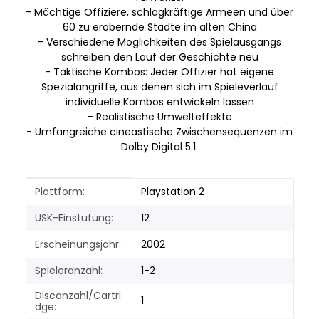
- Mächtige Offiziere, schlagkräftige Armeen und über
60 zu erobernde Städte im alten China
- Verschiedene Möglichkeiten des Spielausgangs
schreiben den Lauf der Geschichte neu
- Taktische Kombos: Jeder Offizier hat eigene
Spezialangriffe, aus denen sich im Spieleverlauf
individuelle Kombos entwickeln lassen
- Realistische Umwelteffekte
- Umfangreiche cineastische Zwischensequenzen im
Dolby Digital 5.1.
Produkteigenschaft
Wert
Plattform:
Playstation 2
USK-Einstufung:
12
Erscheinungsjahr:
2002
Spieleranzahl:
1-2
Discanzahl/Cartri
1
dge: