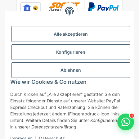
Alle akzeptieren
Konfigurieren
Informationen
Ablehnen
Gesetzliche Informationen
Wie wir Cookies & Co nutzen
Durch Klicken auf „Alle akzeptieren“ gestatten Sie den
Einsatz folgender Dienste auf unserer Website: PayPal
Vertrag widerrufen
Express Checkout und Ratenzahlung. Sie können die
Einstellung jederzeit ändern (Fingerabdruck-Icon links
1
unten). Weitere Details finden Sie unter
Konfigurieren
und
in unserer
Datenschutzerklärung
.
/ * Alle Preise inkl. gesetzlicher USt., inkl.
DE
Impressum
|
Datenschutz