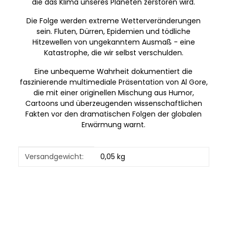
die das Klima unseres Planeten zerstören wird.
Die Folge werden extreme Wetterveränderungen
sein. Fluten, Dürren, Epidemien und tödliche
Hitzewellen von ungekanntem Ausmaß - eine
Katastrophe, die wir selbst verschulden.
Eine unbequeme Wahrheit dokumentiert die
faszinierende multimediale Präsentation von Al Gore,
die mit einer originellen Mischung aus Humor,
Cartoons und überzeugenden wissenschaftlichen
Fakten vor den dramatischen Folgen der globalen
Erwärmung warnt.
Produkteigenschaft
Wert
Versandgewicht:
0,05 kg