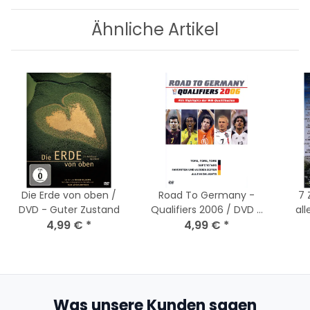
Ähnliche Artikel
Die Erde von oben /
Road To Germany -
7 
DVD - Guter Zustand
Qualifiers 2006 / DVD -
all
4,99 €
*
Top Zustand
4,99 €
*
Was unsere Kunden sagen