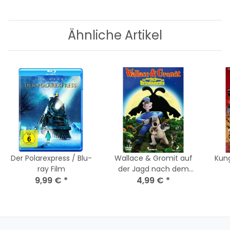
Ähnliche Artikel
Der Polarexpress / Blu-
Wallace & Gromit auf
Kun
ray Film
der Jagd nach dem
9,99 €
*
Riesenkaninchen / DVD
4,99 €
*
- Top Zustand