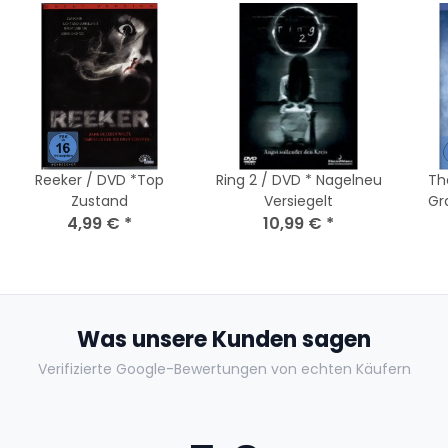
Reeker / DVD *Top
Ring 2 / DVD * Nagelneu
Th
Zustand
Versiegelt
Gr
4,99 €
*
10,99 €
*
Was unsere Kunden sagen
Verifizierte Google-Bewertungen von echten Käufern