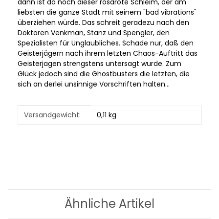
dann ist da noch dieser rosarote Schleim, der am
liebsten die ganze Stadt mit seinem "bad vibrations"
überziehen würde. Das schreit geradezu nach den
Doktoren Venkman, Stanz und Spengler, den
Spezialisten für Unglaubliches. Schade nur, daß den
Geisterjägern nach ihrem letzten Chaos-Auftritt das
Geisterjagen strengstens untersagt wurde. Zum
Glück jedoch sind die Ghostbusters die letzten, die
sich an derlei unsinnige Vorschriften halten...
Produkteigenschaft
Wert
Versandgewicht:
0,11 kg
Ähnliche Artikel