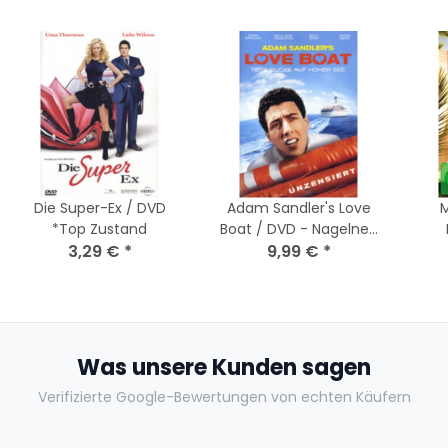
Die Super-Ex / DVD
Adam Sandler's Love
M
*Top Zustand
Boat / DVD - Nagelneu
3,29 €
*
/ Versiegelt
9,99 €
*
Was unsere Kunden sagen
Verifizierte Google-Bewertungen von echten Käufern