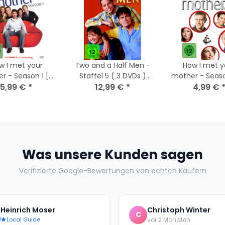
w I met your
Two and a Half Men -
How I met y
 - Season 1 [3
Staffel 5 ( 3 DVDs )
mother - Season
5,99 €
DVDs] Top Zustand
*
Nagelneu / Versiegelt
12,99 €
*
DVDs] 2008 / St
4,99 €
- Top Zust
Was unsere Kunden sagen
Verifizierte Google-Bewertungen von echten Käufern
Heinrich Moser
Christoph Winter
C
Local Guide
vor 2 Monaten