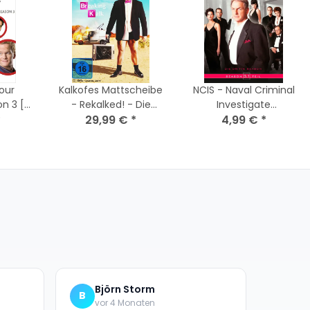
our
Kalkofes Mattscheibe
NCIS - Naval Criminal
 3 [3
- Rekalked! - Die
Investigate
affel 3
*
komplette dritte
29,99 €
*
Service/Season 3.1 ( 3
4,99 €
*
and
Staffel [4 DVDs] NEU
DVDs )
Björn Storm
B
vor 4 Monaten