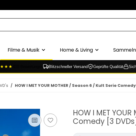
Filme & Musik
Home & Living
Sammeln 
★★★
410 Bewertungen
Blitzschneller Versand
Geprüfte Qualität
Sic
VD's
HOW I MET YOUR MOTHER / Season 6 / Kult Serie Comedy
HOW I MET YOUR M
Comedy [3 DVDs]