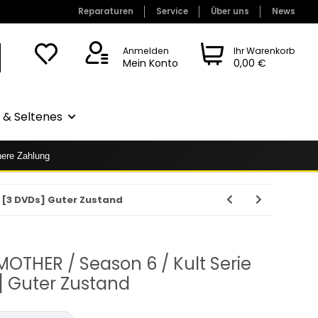
Reparaturen
Service
Über uns
News
Anmelden
Ihr Warenkorb
Mein Konto
0,00 €
& Seltenes
here Zahlung
 [3 DVDs] Guter Zustand
OTHER / Season 6 / Kult Serie
 Guter Zustand