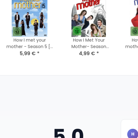
How I met your
How I Met Your
Ho
mother - Season 5 [3
Mother- Season
mother
DVDs] - Top Zustand
5,99 €
*
Staffel 2 - TV Kult
4,99 €
*
Serie Comedy* DVD
*Top Zustand
5,0
H