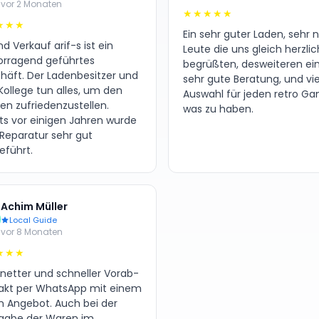
vor 2 Monaten
★★★★★
★★★
Ein sehr guter Laden, sehr 
d Verkauf arif-s ist ein
Leute die uns gleich herzlic
orragend geführtes
begrüßten, desweiteren ei
häft. Der Ladenbesitzer und
sehr gute Beratung, und vie
Kollege tun alles, um den
Auswahl für jeden retro G
en zufriedenzustellen.
was zu haben.
its vor einigen Jahren wurde
 Reparatur sehr gut
eführt.
Achim Müller
Local Guide
vor 8 Monaten
★★★
 netter und schneller Vorab-
akt per WhatsApp mit einem
en Angebot. Auch bei der
gabe der Waren im