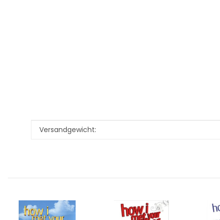
Produkteigenschaft
Wert
Versandgewicht: