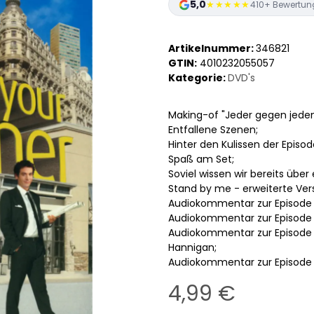
5,0
★★★★★
410+ Bewertun
Artikelnummer:
346821
GTIN:
4010232055057
Kategorie:
DVD's
Making-of "Jeder gegen jeden
Entfallene Szenen;
Hinter den Kulissen der Episode
Spaß am Set;
Soviel wissen wir bereits über
Stand by me - erweiterte Vers
Audiokommentar zur Episode 
Audiokommentar zur Episode "
Audiokommentar zur Episode 
Hannigan;
Audiokommentar zur Episode "
4,99 €