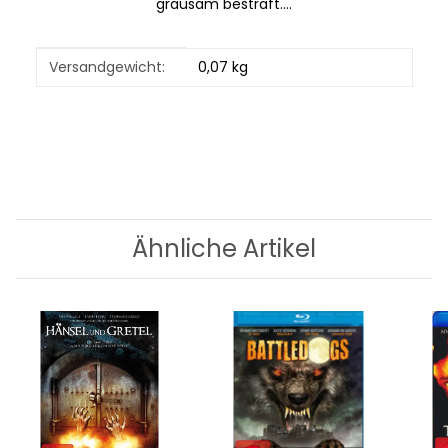
grausam bestraft….
Produkteigenschaft
Wert
Versandgewicht:
0,07 kg
Ähnliche Artikel