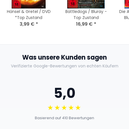
Hänsel & Gretel / DVD
Battledogs / Bluray -
Die 
*Top Zustand
Top Zustand
Bl
3,99 €
*
16,99 €
*
Was unsere Kunden sagen
Verifizierte Google-Bewertungen von echten Käufern
5,0
★★★★★
Basierend auf 410 Bewertungen