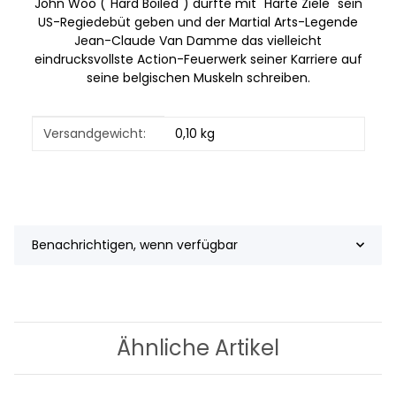
John Woo ("Hard Boiled") durfte mit "Harte Ziele" sein
US-Regiedebüt geben und der Martial Arts-Legende
Jean-Claude Van Damme das vielleicht
eindrucksvollste Action-Feuerwerk seiner Karriere auf
seine belgischen Muskeln schreiben.
Produkteigenschaft
Wert
Versandgewicht:
0,10 kg
Benachrichtigen, wenn verfügbar
Ähnliche Artikel