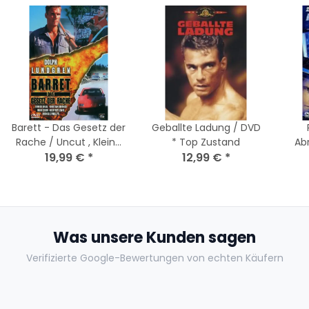
Barett - Das Gesetz der
Geballte Ladung / DVD
Rache / Uncut , Kleine
* Top Zustand
Ab
Hartbox / DVD * Guter
19,99 €
*
12,99 €
*
Zustand
Was unsere Kunden sagen
Verifizierte Google-Bewertungen von echten Käufern