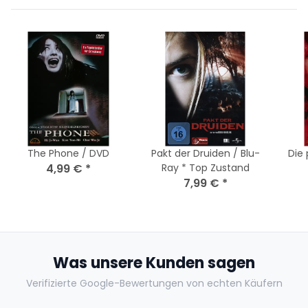
The Phone / DVD
Pakt der Druiden / Blu-
Die 
4,99 €
*
Ray * Top Zustand
7,99 €
*
Ap
Dire
Was unsere Kunden sagen
Verifizierte Google-Bewertungen von echten Käufern