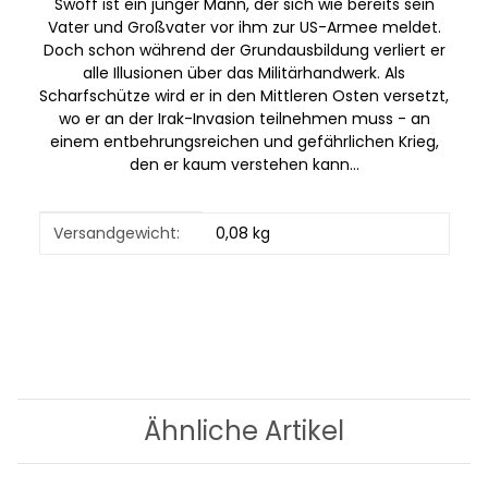
Swoff ist ein junger Mann, der sich wie bereits sein
Vater und Großvater vor ihm zur US-Armee meldet.
Doch schon während der Grundausbildung verliert er
alle Illusionen über das Militärhandwerk. Als
Scharfschütze wird er in den Mittleren Osten versetzt,
wo er an der Irak-Invasion teilnehmen muss - an
einem entbehrungsreichen und gefährlichen Krieg,
den er kaum verstehen kann...
Produkteigenschaft
Wert
Versandgewicht:
0,08 kg
Ähnliche Artikel