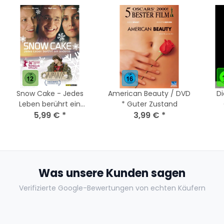
Snow Cake - Jedes
American Beauty / DVD
Di
Leben berührt ein
* Guter Zustand
anderes (DVD, 2007)
5,99 €
*
3,99 €
*
mit Alan Rickman / wie
NEU
Was unsere Kunden sagen
Verifizierte Google-Bewertungen von echten Käufern