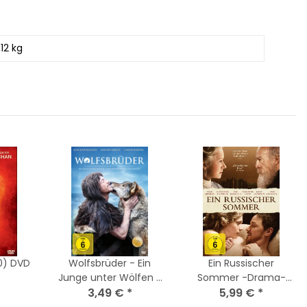
,12 kg
d (2010) DVD
Wolfsbrüder - Ein
Ein Russischer
*
Junge unter Wölfen /
Sommer -Drama-
DVD *Top Zustand
3,49 €
*
Helen Mirren/James
5,99 €
*
McAvoy/DVD