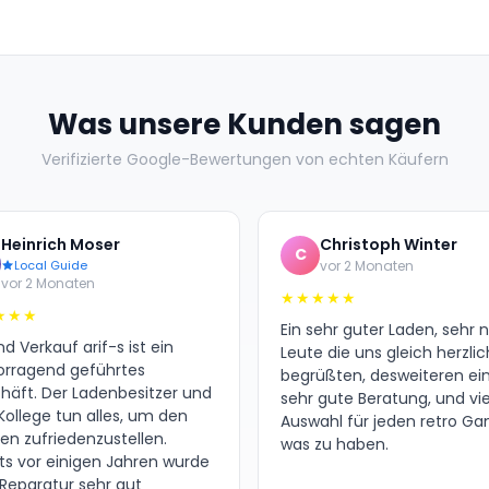
Was unsere Kunden sagen
Verifizierte Google-Bewertungen von echten Käufern
Heinrich Moser
Christoph Winter
C
Local Guide
vor 2 Monaten
vor 2 Monaten
★★★★★
★★★
Ein sehr guter Laden, sehr 
d Verkauf arif-s ist ein
Leute die uns gleich herzlic
orragend geführtes
begrüßten, desweiteren ei
häft. Der Ladenbesitzer und
sehr gute Beratung, und vie
Kollege tun alles, um den
Auswahl für jeden retro G
en zufriedenzustellen.
was zu haben.
its vor einigen Jahren wurde
 Reparatur sehr gut