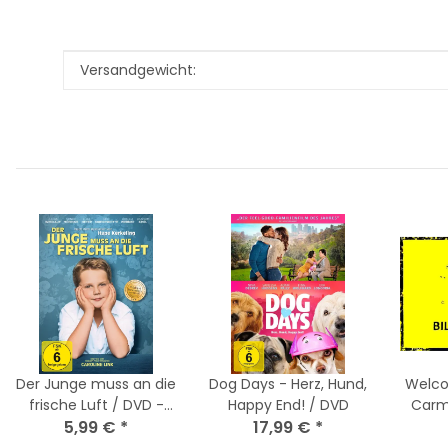
Produkteigenschaft
Wert
Versandgewicht:
Der Junge muss an die
Dog Days - Herz, Hund,
Welc
frische Luft / DVD -
Happy End! / DVD
Carm
Top Zustand
5,99 €
*
17,99 €
*
Gu