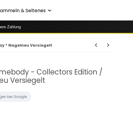
Sammeln & Seltenes
here Zahlung
ay * Nagelneu Versiegelt
mebody - Collectors Edition /
eu Versiegelt
gen bei Google