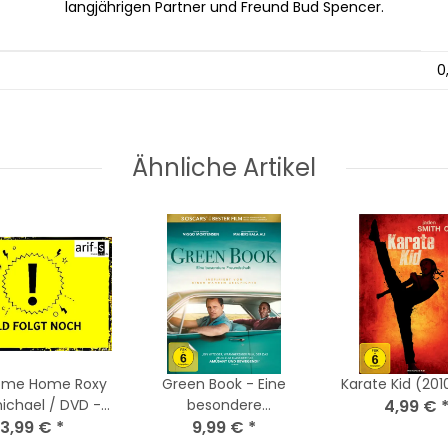
langjährigen Partner und Freund Bud Spencer.
0
Ähnliche Artikel
ome Home Roxy
Green Book - Eine
Karate Ki
ichael / DVD -
besondere
4,99 €
ter Zustand
3,99 €
*
Freundschaft / DVD *
9,99 €
*
Nagelneu / Versiegelt