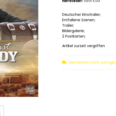
Hersteller:
New KSM
Deutscher Kinotrailer;
Entfallene Szenen;
Trailer;
Bildergalerie;
2 Postkarten;
Artikel zurzeit vergriffen
Momentan nicht verfügb