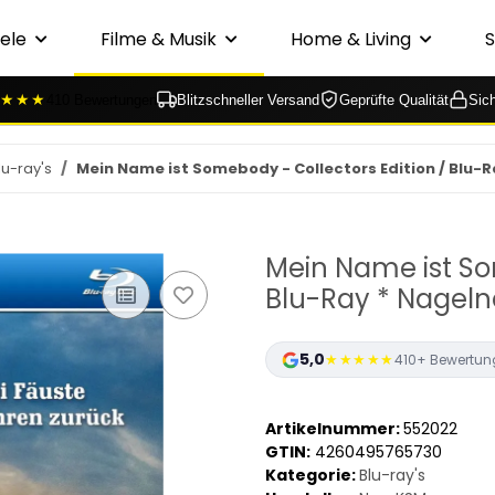
ele
Filme & Musik
Home & Living
★★★
410 Bewertungen
Blitzschneller Versand
Geprüfte Qualität
Sic
lu-ray's
Mein Name ist Somebody - Collectors Edition / Blu-R
Mein Name ist So
Blu-Ray * Nageln
5,0
★★★★★
410+ Bewertun
Artikelnummer:
552022
GTIN:
4260495765730
Kategorie:
Blu-ray's