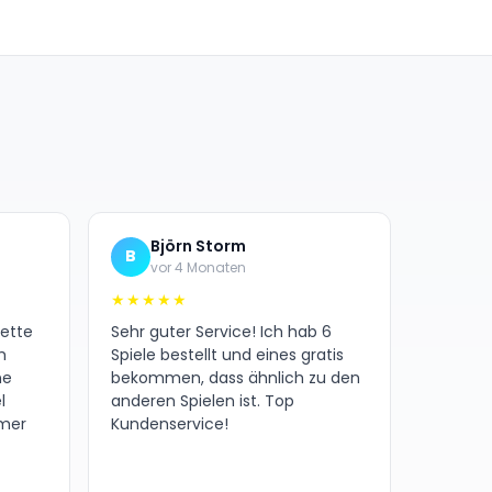
Nagelneu Versiegelt
Björn Storm
B
vor 4 Monaten
★★★★★
nette
Sehr guter Service! Ich hab 6
h
Spiele bestellt und eines gratis
ne
bekommen, dass ähnlich zu den
l
anderen Spielen ist. Top
amer
Kundenservice!