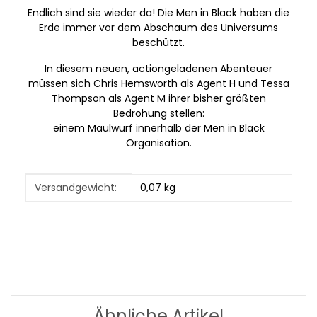
Endlich sind sie wieder da! Die Men in Black haben die
Erde immer vor dem Abschaum des Universums
beschützt.
In diesem neuen, actiongeladenen Abenteuer
müssen sich Chris Hemsworth als Agent H und Tessa
Thompson als Agent M ihrer bisher größten
Bedrohung stellen:
einem Maulwurf innerhalb der Men in Black
Organisation.
Produkteigenschaft
Wert
Versandgewicht:
0,07 kg
Ähnliche Artikel