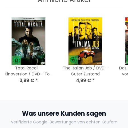
Total Recall -
The Italian Job / DVD -
Das 
Kinoversion / DVD - Top
Guter Zustand
vo
3,99 €
Zustand
*
4,99 €
*
Ext
Akze
Was unsere Kunden sagen
Verifizierte Google-Bewertungen von echten Käufern