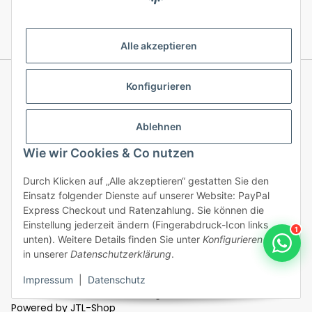
Alle akzeptieren
Konfigurieren
Informationen
Ablehnen
Gesetzliche Informationen
Wie wir Cookies & Co nutzen
Durch Klicken auf „Alle akzeptieren“ gestatten Sie den
Einsatz folgender Dienste auf unserer Website: PayPal
Vertrag widerrufen
Express Checkout und Ratenzahlung. Sie können die
Einstellung jederzeit ändern (Fingerabdruck-Icon links
1
unten). Weitere Details finden Sie unter
Konfigurieren
und
in unserer
Datenschutzerklärung
.
/ * Alle Preise inkl. gesetzlicher USt., inkl.
DE
Impressum
|
Datenschutz
versandkostenfrei, Ausland zzgl. Versandkosten
© 2026
/
Powered by
JTL-Shop