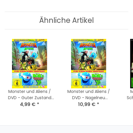
Ähnliche Artikel
Monster und Aliens /
Monster und Aliens /
M
DVD - Guter Zustand
DVD - Nagelneu
Sc
ohne Brillen
4,99 €
*
Versiegelt + 2 3D Brillen
10,99 €
*
wenn
dazu