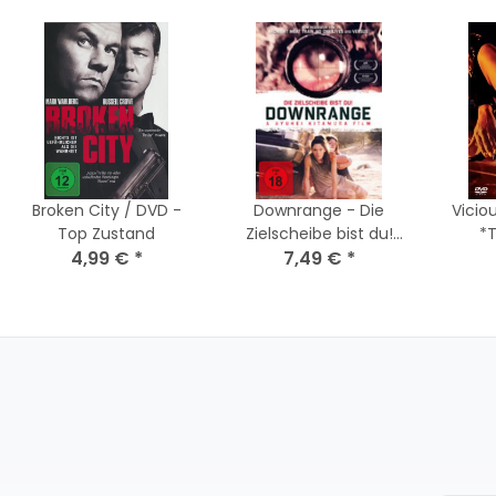
Broken City / DVD -
Downrange - Die
Vicio
Top Zustand
Zielscheibe bist du!
*
4,99 €
*
DVD * Guter Zustand
7,49 €
*