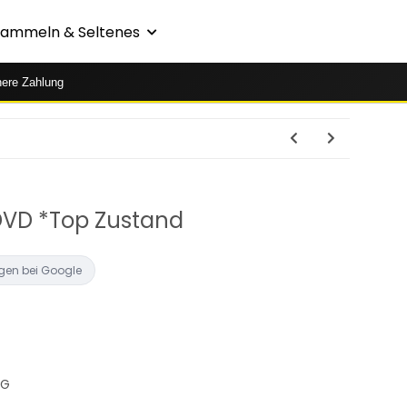
Sammeln & Seltenes
here Zahlung
DVD *Top Zustand
gen bei Google
AG