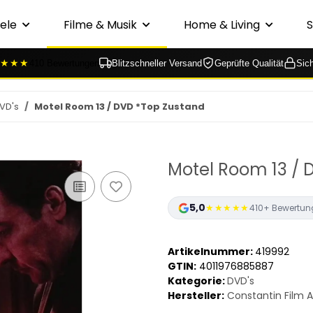
ele
Filme & Musik
Home & Living
★★★
410 Bewertungen
Blitzschneller Versand
Geprüfte Qualität
Sic
VD's
Motel Room 13 / DVD *Top Zustand
Motel Room 13 / 
5,0
★★★★★
410+ Bewertun
Artikelnummer:
419992
GTIN:
4011976885887
Kategorie:
DVD's
Hersteller:
Constantin Film 