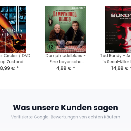
us Circles / DVD
Dampfnudelblues -
Ted Bundy - A
Top Zustand
Eine bayerische
´s Serial-Killer 
8,99 €
*
Kriminalkomödie / DVD
4,99 €
*
Rarität - DVD F
14,99 €
Guter Zust
Was unsere Kunden sagen
Verifizierte Google-Bewertungen von echten Käufern