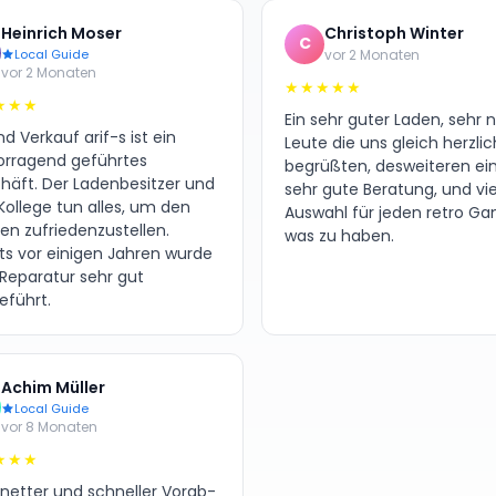
Heinrich Moser
Christoph Winter
C
Local Guide
vor 2 Monaten
vor 2 Monaten
★★★★★
★★★
Ein sehr guter Laden, sehr 
d Verkauf arif-s ist ein
Leute die uns gleich herzlic
orragend geführtes
begrüßten, desweiteren ei
häft. Der Ladenbesitzer und
sehr gute Beratung, und vie
Kollege tun alles, um den
Auswahl für jeden retro G
en zufriedenzustellen.
was zu haben.
its vor einigen Jahren wurde
 Reparatur sehr gut
eführt.
Achim Müller
Local Guide
vor 8 Monaten
★★★
 netter und schneller Vorab-