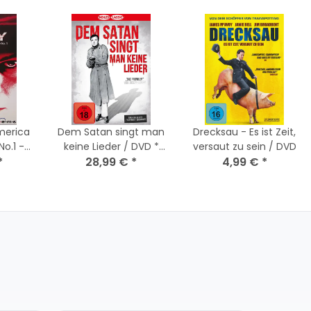
merica
Dem Satan singt man
Drecksau - Es ist Zeit,
No.1 -
keine Lieder / DVD *
versaut zu sein / DVD
SK 18 *
*
Nagelneu Versiegelt
28,99 €
*
4,99 €
*
and