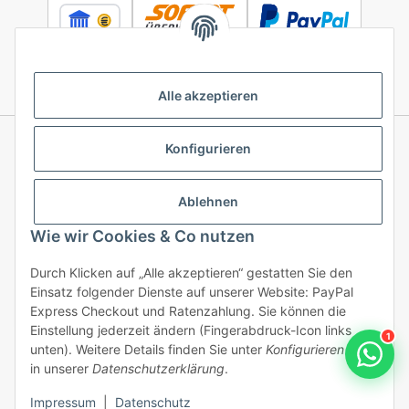
Alle akzeptieren
Konfigurieren
Informationen
Ablehnen
Gesetzliche Informationen
Wie wir Cookies & Co nutzen
Durch Klicken auf „Alle akzeptieren“ gestatten Sie den
Einsatz folgender Dienste auf unserer Website: PayPal
Vertrag widerrufen
Express Checkout und Ratenzahlung. Sie können die
Einstellung jederzeit ändern (Fingerabdruck-Icon links
1
unten). Weitere Details finden Sie unter
Konfigurieren
und
in unserer
Datenschutzerklärung
.
/ * Alle Preise inkl. gesetzlicher USt., inkl.
DE
Impressum
|
Datenschutz