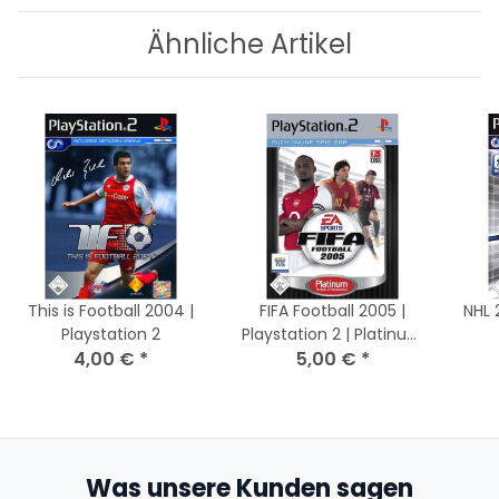
Ähnliche Artikel
This is Football 2004 |
FIFA Football 2005 |
NHL 
Playstation 2
Playstation 2 | Platinum
4,00 €
*
5,00 €
Edition
*
Was unsere Kunden sagen