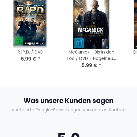
R.I.P.D. / DVD
McCanick - Bis in den
B
6,99 €
*
Tod / DVD - Nagelneu /
Versiegelt
5,99 €
*
Was unsere Kunden sagen
Verifizierte Google-Bewertungen von echten Käufern