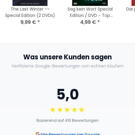
The Last Winter --
Sag kein Wort Special
Die 
Special Edition (2 DVDs)
Edition / DVD - Top
9,99 €
*
4,99 €
Zustand
*
Ap
Was unsere Kunden sagen
Verifizierte Google-Bewertungen von echten Käufern
5,0
★★★★★
Basierend auf 410 Bewertungen
Alle Bewertungen bei Google