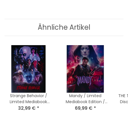
Ähnliche Artikel
Strange Behavior /
Mandy / Limited
THE 
Limited Mediabook
Mediabook Edition /
Dis
Edition / Cover A / Blu-
32,99 €
*
Cover B / 3 Discs / Blu-
69,99 €
*
ray + DVD
ray + DVD
Nag