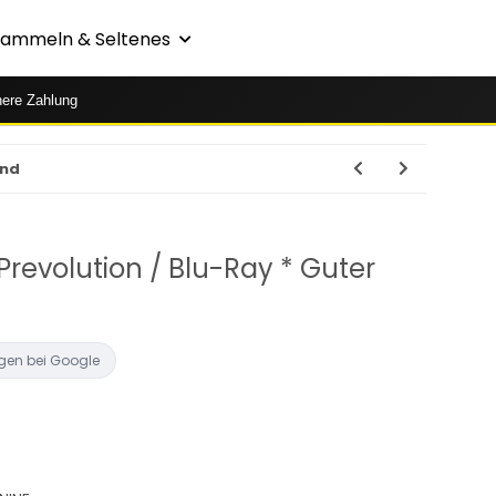
Sammeln & Seltenes
here Zahlung
and
 Prevolution / Blu-Ray * Guter
gen bei Google