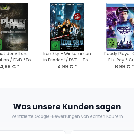
net der Affen:
Iron Sky - Wir kommen
Ready Player 
ution / DVD *Top
in Frieden! / DVD - Top
Blu-Ray * G
4,99 €
Zustand
*
4,99 €
Zustand
*
8,99 €
Zustand
*
Was unsere Kunden sagen
Verifizierte Google-Bewertungen von echten Käufern