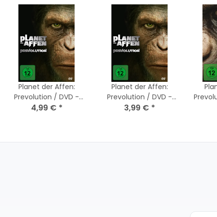
Planet der Affen:
Planet der Affen:
Pla
Prevolution / DVD -
Prevolution / DVD -
Prevol
Top Zustand
4,99 €
*
Akzeptabel mit Kratzer
3,99 €
*