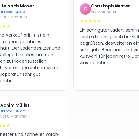
Heinrich Moser
Christoph Winter
C
Local Guide
vor 2 Monaten
vor 2 Monaten
★★★★★
★★★
Ein sehr guter Laden, sehr 
d Verkauf arif-s ist ein
Leute die uns gleich herzlic
orragend geführtes
begrüßten, desweiteren ei
häft. Der Ladenbesitzer und
sehr gute Beratung, und vie
Kollege tun alles, um den
Auswahl für jeden retro G
en zufriedenzustellen.
was zu haben.
its vor einigen Jahren wurde
 Reparatur sehr gut
eführt.
Achim Müller
Local Guide
vor 8 Monaten
★★★
 netter und schneller Vorab-