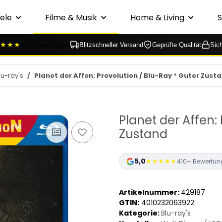
ele
Filme & Musik
Home & Living
★★★
410 Bewertungen
Blitzschneller Versand
Geprüfte Qualität
Sic
lu-ray's
Planet der Affen: Prevolution / Blu-Ray * Guter Zust
Planet der Affen:
Zustand
5,0
★★★★★
410+ Bewertun
Artikelnummer:
429187
GTIN:
4010232063922
Kategorie:
Blu-ray's