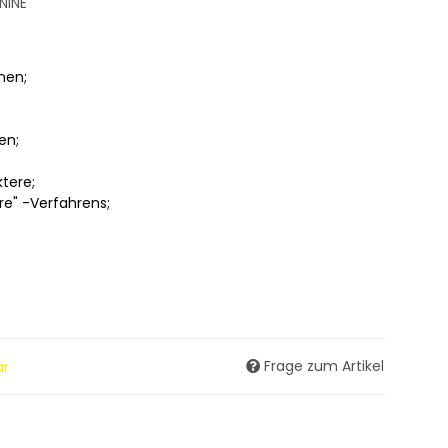
NINE
nen;
en;
tere;
re" -Verfahrens;
Frage zum Artikel
ar