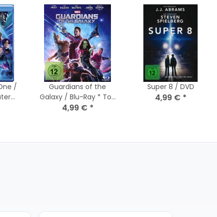
One /
Guardians of the
Super 8 / DVD
uter
Galaxy / Blu-Ray * Top
4,99 €
*
4,99 €
Zustand
*