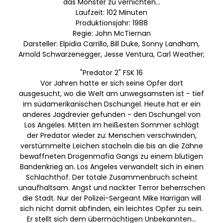
das Monster zu vernichten...
Laufzeit: 102 Minuten
Produktionsjahr: 1988
Regie: John McTiernan
Darsteller: Elpidia Carrillo, Bill Duke, Sonny Landham,
Arnold Schwarzenegger, Jesse Ventura, Carl Weather;
"Predator 2" FSK 16
Vor Jahren hatte er sich seine Opfer dort
ausgesucht, wo die Welt am unwegsamsten ist - tief
im südamerikanischen Dschungel. Heute hat er ein
anderes Jagdrevier gefunden - den Dschungel von
Los Angeles. Mitten im heißesten Sommer schlägt
der Predator wieder zu: Menschen verschwinden,
verstümmelte Leichen stacheln die bis an die Zähne
bewaffneten Drogenmafia Gangs zu einem blutigen
Bandenkrieg an. Los Angeles verwandelt sich in einen
Schlachthof. Der totale Zusammenbruch scheint
unaufhaltsam. Angst und nackter Terror beherrschen
die Stadt. Nur der Polizei-Sergeant Mike Harrigan will
sich nicht damit abfinden, ein leichtes Opfer zu sein.
Er stellt sich dem übermächtigen Unbekannten...