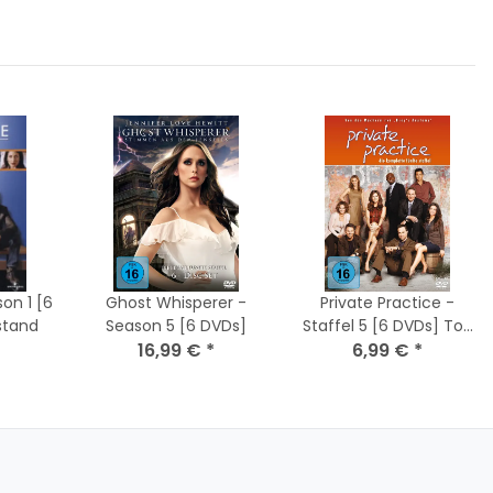
n 1 [6
Ghost Whisperer -
Private Practice -
stand
Season 5 [6 DVDs]
Staffel 5 [6 DVDs] Top
16,99 €
*
6,99 €
Zustand
*