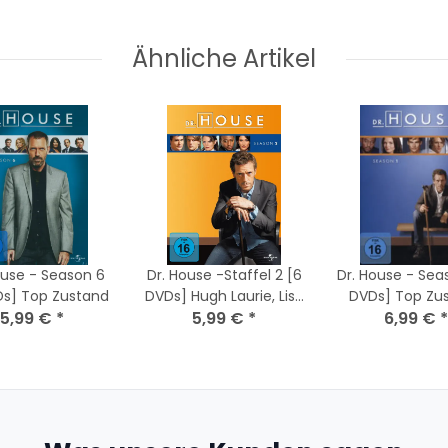
Ähnliche Artikel
ouse - Season 6
Dr. House -Staffel 2 [6
Dr. House - Seaso
[6 DVDs] Top Zustand
DVDs] Hugh Laurie, Lisa
DVDs] Top Zu
5,99 €
*
Edelstein, Omar Epps-
5,99 €
*
6,99 €
*
Top Zustand