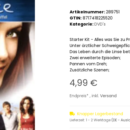
Artikelnummer:
289751
GTIN:
8717418225520
Kategorie:
DVD's
Starter Kit - Alles was Sie zu P
Unter ärztlicher Schweigepflic
Das Leben durch die Linse betr
Zwei erweiterte Episoden;
Pannen vom Dreh;
Zusätzliche Szenen;
4,99 €
Endpreis* , inkl.
Versand
Knapper Lagerbestand
Lieferzeit:
1 - 2 Werktage
(DE - Aus