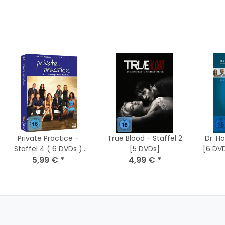
Private Practice -
True Blood - Staffel 2
Dr. H
Staffel 4 ( 6 DVDs )
[5 DVDs]
DVD - Top Zustand
5,99 €
*
4,99 €
*