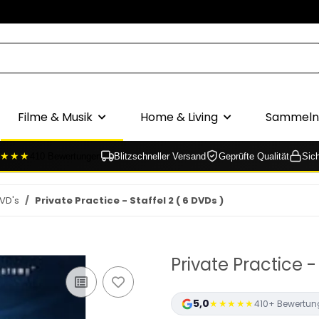
Filme & Musik
Home & Living
Sammeln 
★★★
410 Bewertungen
Blitzschneller Versand
Geprüfte Qualität
Sic
VD's
Private Practice - Staffel 2 ( 6 DVDs )
Private Practice -
5,0
★★★★★
410+ Bewertun