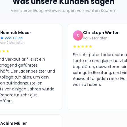
Was unsere Kunden sagen
Verifizierte Google-Bewertungen von echten Käufern
Heinrich Moser
Christoph Winter
C
Local Guide
vor 2 Monaten
vor 2 Monaten
★★★★★
★★★
Ein sehr guter Laden, sehr 
d Verkauf arif-s ist ein
Leute die uns gleich herzlic
orragend geführtes
begrüßten, desweiteren ei
häft. Der Ladenbesitzer und
sehr gute Beratung, und vie
Kollege tun alles, um den
Auswahl für jeden retro G
en zufriedenzustellen.
was zu haben.
its vor einigen Jahren wurde
 Reparatur sehr gut
eführt.
Achim Müller