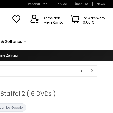
Reparaturen
Service
Über uns
News
Anmelden
Ihr Warenkorb
Mein Konto
0,00 €
& Seltenes
here Zahlung
 Staffel 2 ( 6 DVDs )
gen bei Google