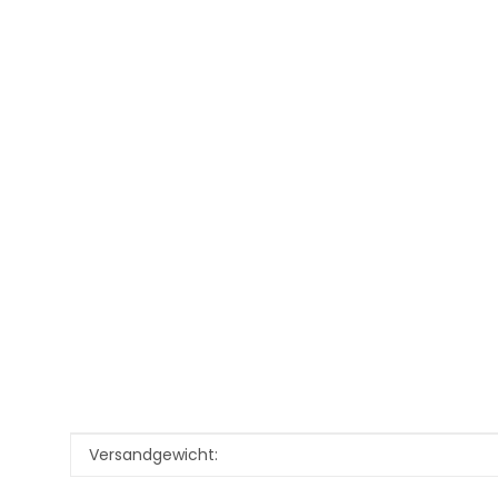
Produkteigenschaft
Wert
Versandgewicht: