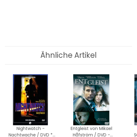
Ähnliche Artikel
Nightwatch -
Entgleist von Mikael
Nachtwache / DVD *
Håfström / DVD -
S