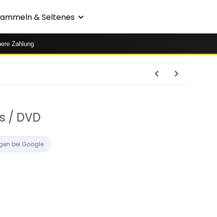
Sammeln & Seltenes
here Zahlung
s / DVD
gen bei Google