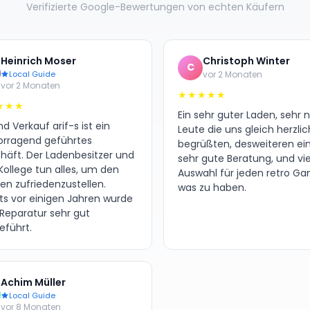
Verifizierte Google-Bewertungen von echten Käufern
Heinrich Moser
Christoph Winter
C
Local Guide
vor 2 Monaten
vor 2 Monaten
★★★★★
★★★
Ein sehr guter Laden, sehr 
d Verkauf arif-s ist ein
Leute die uns gleich herzlic
orragend geführtes
begrüßten, desweiteren ei
häft. Der Ladenbesitzer und
sehr gute Beratung, und vie
Kollege tun alles, um den
Auswahl für jeden retro G
en zufriedenzustellen.
was zu haben.
its vor einigen Jahren wurde
 Reparatur sehr gut
eführt.
Achim Müller
Local Guide
vor 8 Monaten