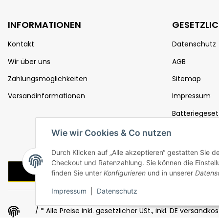
INFORMATIONEN
GESETZLI
Kontakt
Datenschutz
Wir über uns
AGB
Zahlungsmöglichkeiten
Sitemap
Versandinformationen
Impressum
Batteriegeset
Widerrufsrec
Wie wir Cookies & Co nutzen
Durch Klicken auf „Alle akzeptieren“ gestatten Sie 
Checkout und Ratenzahlung. Sie können die Einstellu
Vertrag widerrufen
finden Sie unter
Konfigurieren
und in unserer
Datens
Impressum
|
Datenschutz
/ * Alle Preise inkl. gesetzlicher USt., inkl.
DE versandkost