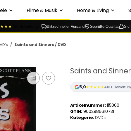
ele
Filme & Musik
Home & Living
★★★
410 Bewertungen
Blitzschneller Versand
Geprüfte Qualität
Sic
VD's
Saints and Sinners / DVD
Saints and Sinner
5,0
★★★★★
410+ Bewertun
Artikelnummer:
115060
GTIN:
9002986610731
Kategorie:
DVD's