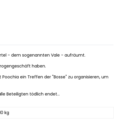
viertel - dem sogenannten Vale - aufräumt.
 Drogengeschäft haben.
Poochia ein Treffen der "Bosse" zu organisieren, um
le Beteiligten tödlich endet...
10 kg