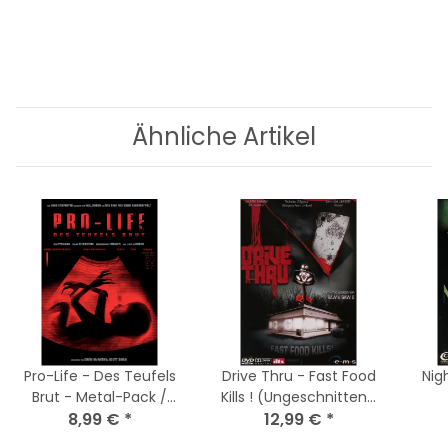
Ähnliche Artikel
Pro-Life - Des Teufels
Drive Thru - Fast Food
Nig
Brut - Metal-Pack /
Kills ! (Ungeschnittene
DVD * Guter Zustand
8,99 €
*
Fassung) DVD * Top
12,99 €
*
Zustand