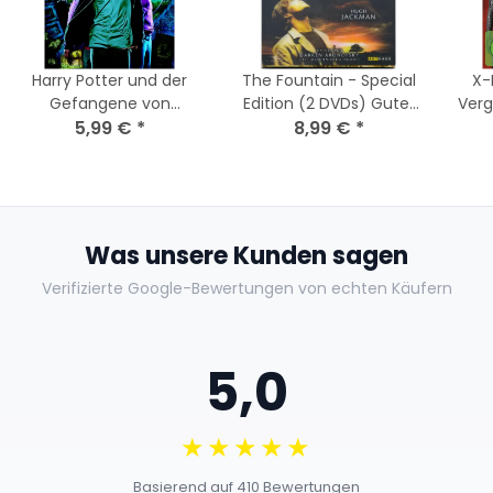
Harry Potter und der
The Fountain - Special
X-
Gefangene von
Edition (2 DVDs) Guter
Verg
5,99 €
Askaban ( 2 DVDs ) DVD
*
8,99 €
Zustand
*
Cut [2 DVDs] Nagelneu
Was unsere Kunden sagen
Verifizierte Google-Bewertungen von echten Käufern
5,0
★★★★★
Basierend auf 410 Bewertungen